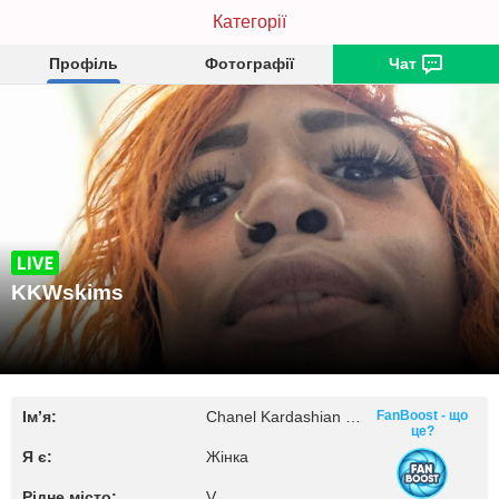
KKWskims
Категорії
Профіль
Фотографії
Чат
KKWskims
Ім’я:
Chanel Kardashian Simp.
FanBoost - що
це?
Я є:
Жінка
Рідне місто:
V