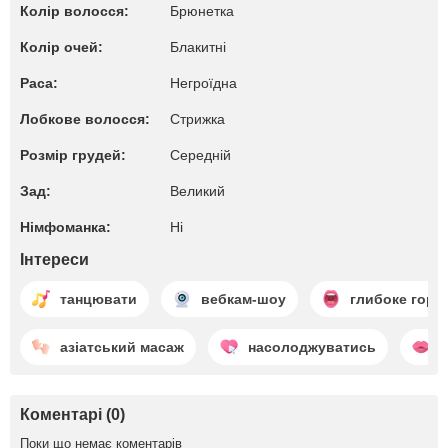
Колір волосся:
Брюнетка
Колір очей:
Блакитні
Раса:
Негроїдна
Лобкове волосся:
Стрижка
Розмір грудей:
Середній
Зад:
Великий
Німфоманка:
Ні
Інтереси
танцювати
вебкам-шоу
глибоке горл
азіатський масаж
насолоджуватись
ц
Коментарі (0)
Поки що немає коментарів