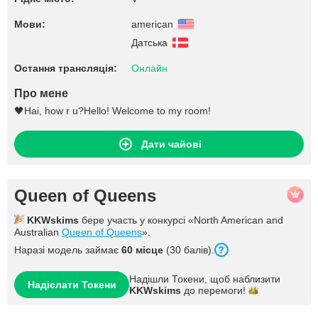
Мови:
american
Датська
Остання трансляція:
Онлайн
Про мене
🖤Hai, how r u?Hello! Welcome to my room!
Дати чайові
Queen of Queens
KKWskims
бере участь у конкурсі «North American and
Australian
Queen of Queens
».
Наразі модель займає
60 місце
(30 балів).
Надішли Токени, щоб наблизити
Надіслати Токени
KKWskims
до
перемоги!