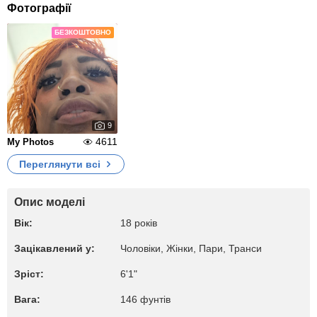
Фотографії
БЕЗКОШТОВНО
9
4611
My Photos
Переглянути всі
Опис моделі
Вік:
18 років
Зацікавлений у:
Чоловіки, Жiнки, Пари, Транси
Зріст:
6'1"
Вага:
146 фунтів