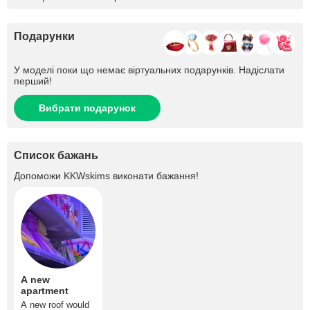
Подарунки
У моделі поки що немає віртуальних подарунків. Надіслати
перший!
Вибрати подарунок
Список бажань
Допоможи
KKWskims
виконати бажання!
A new
apartment
A new roof would