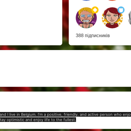
388 підписників
 and I live in Belgium. I'm a positive, friendly, and active person who e
ay optimistic and enjoy life to the fullest.