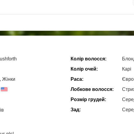
ushforth
Колір волосся:
Блон
Колір очей:
Карі
, Жiнки
Раса:
Євро
Лобкове волосся:
Стри
Розмір грудей:
Сере
Зад:
Сере
ів
us pls!