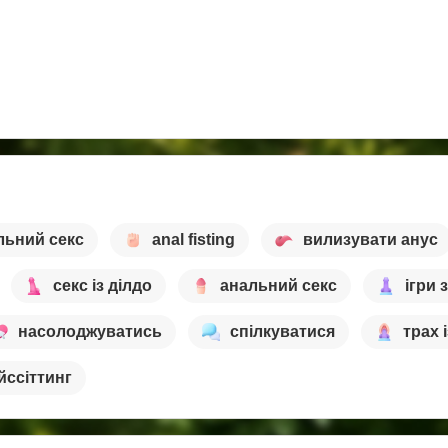
льний секс
anal fisting
вилизувати анус
секс із ділдо
анальний секс
ігри 
насолоджуватись
спілкуватися
трах 
йссіттинг