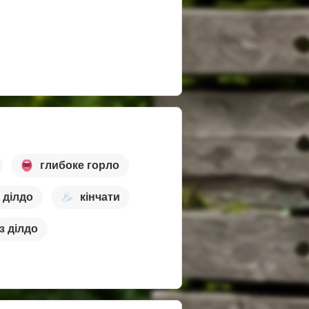
глибоке горло
з ділдо
кінчати
із ділдо