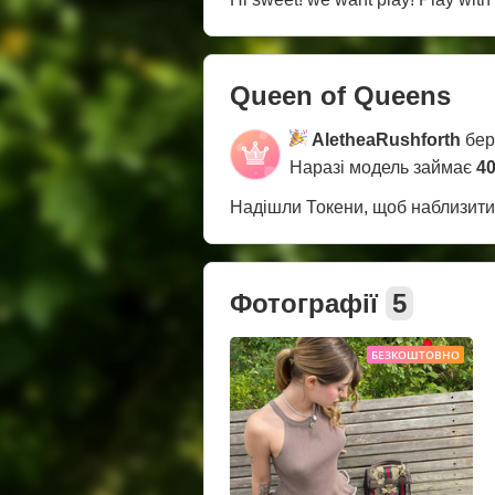
Queen of Queens
AletheaRushforth
бер
Наразі модель займає
40
Надішли Токени, щоб наблизит
Фотографії
5
БЕЗКОШТОВНО