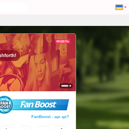
hforth!
Fan Boost
FanBoost - що це?