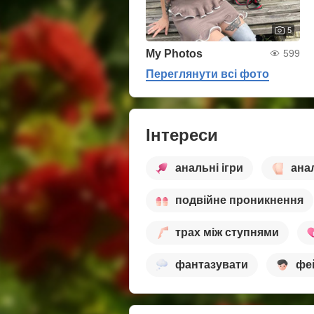
5
My Photos
599
Переглянути всі фото
Інтереси
анальні ігри
ана
подвійне проникнення
трах між ступнями
фантазувати
фе