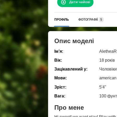
Дати чайові
ПРОФІЛЬ
ФОТОГРАФІЇ
5
Опис моделі
Ім’я:
AletheaR
Вік:
18 років
Зацікавлений у:
Чоловіки
Мови:
american
Зріст:
5'4"
Вага:
100 фунт
Про мене
Hi sweet! we want play! Play with 