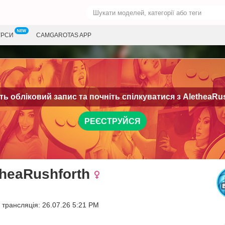
УРСИ
CAMGAROTAS APP
ть обліковий запис та почніть спілкуватися з
AletheaRus
РЕЄСТРУЙСЯ
theaRushforth
 трансляція: 26.07.26 5:21 PM