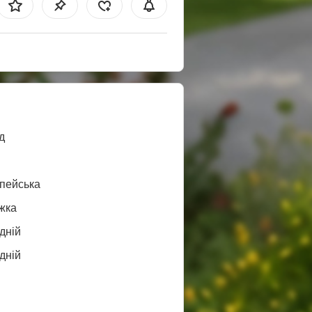
д
пейська
жка
дній
дній