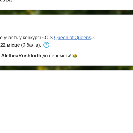
е участь у конкурсі «CIS
Queen of Queens
».
22 місце
(0 балів).
и
AletheaRushforth
до
перемоги!