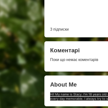
3 підписки
Коментарі
Поки що немає коментарів
About Me
Hi! My name is Stacy. I'm 18 years old
every day memorable. I always try to st