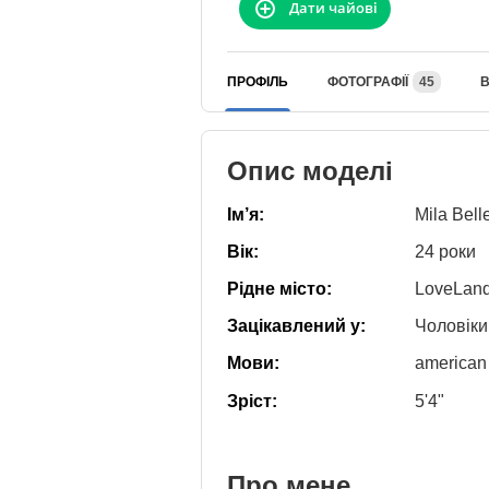
Дати чайові
ПРОФІЛЬ
ФОТОГРАФІЇ
45
В
Опис моделі
Ім’я:
Mila Bell
Вік:
24 роки
Рідне місто:
LoveLan
Зацікавлений у:
Чоловіки
Мови:
american
Зріст:
5'4"
Про мене