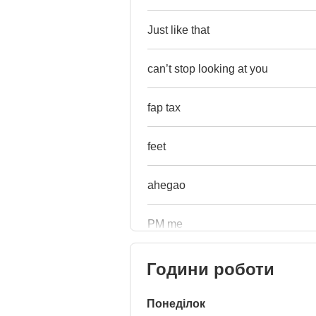
Just like that
can’t stop looking at you
fap tax
feet
ahegao
PM me
Години роботи
Понеділок