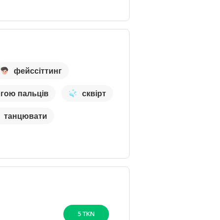
фейссіттинг
огою пальців
сквірт
танцювати
5 TKN