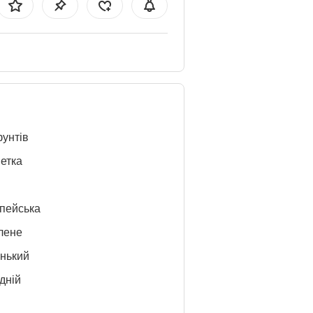
фунтів
етка
пейська
лене
нький
дній