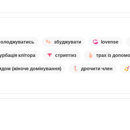
солоджуватись
збуджувати
lovense
урбація клітора
стриптиз
трах із допом
дом (жіноче домінування)
дрочити член