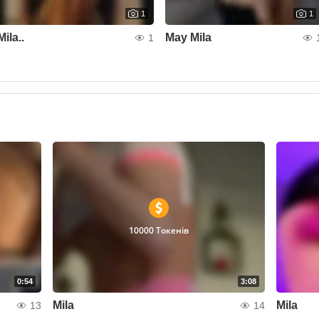
1
1
Mila..
May Mila
1
10000 Токенів
0:54
3:08
Mila
Mila
13
14