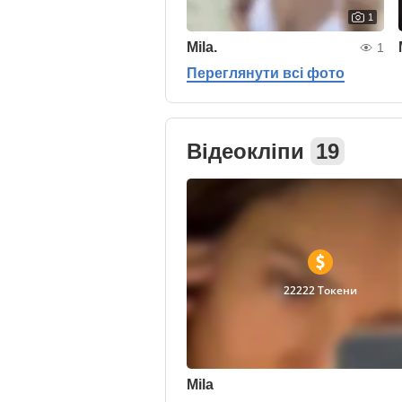
1
Mila.
1
Переглянути всі фото
Відеокліпи
19
22222 Токени
Mila