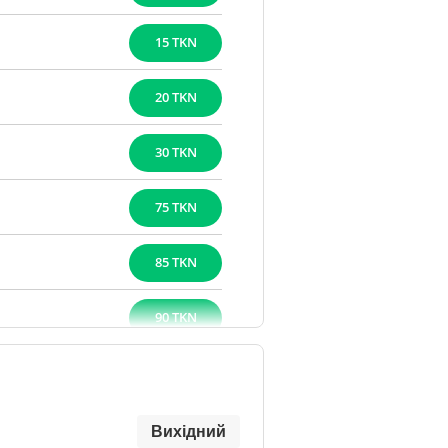
15 TKN
20 TKN
30 TKN
75 TKN
85 TKN
90 TKN
Вихідний