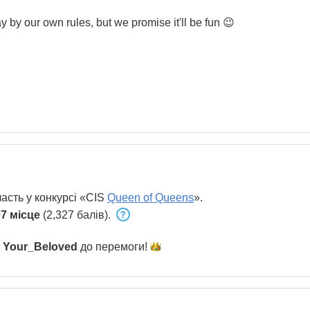
 by our own rules, but we promise it'll be fun 😉
асть у конкурсі «CIS
Queen of Queens
».
7 місце
(2,327 балів).
и
Your_Beloved
до
перемоги!