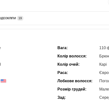
ІДЕОКЛІПИ
19
e
Вага:
110 
Колір волосся:
Брюн
d
Колір очей:
Карі
Раса:
Євро
Лобкове волосся:
Пого
Розмір грудей:
Мале
Зад:
Сере