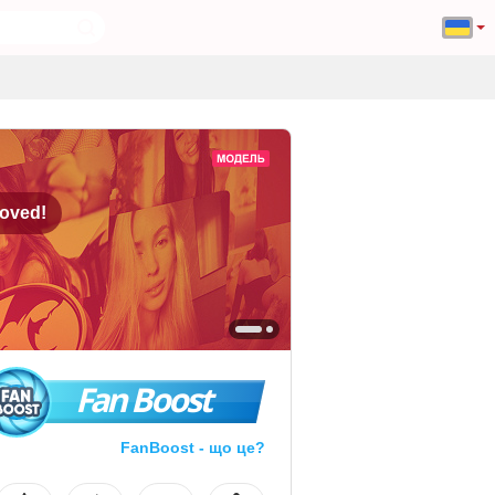
oved!
Fan Boost
FanBoost - що це?