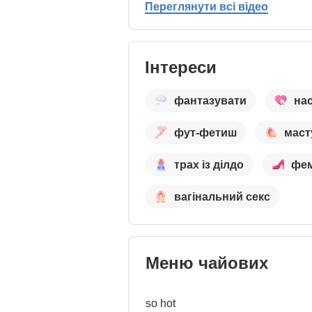
Переглянути всі відео
Інтереси
фантазувати
на
фут-фетиш
маст
трах із ділдо
фем
вагінальний секс
Меню чайових
so hot