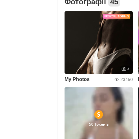
Фотографії
45
БЕЗКОШТОВНО
3
My Photos
23450
50 Токенів