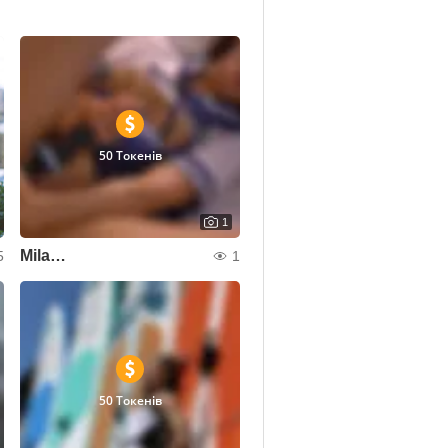
50 Токенів
1
Mila…
5
1
50 Токенів