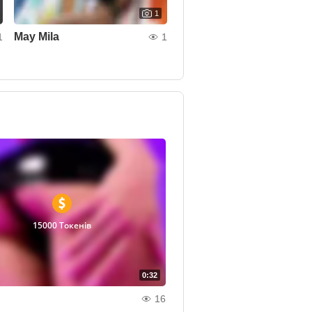
1
May Mila
1
1
15000 Токенів
0:32
16