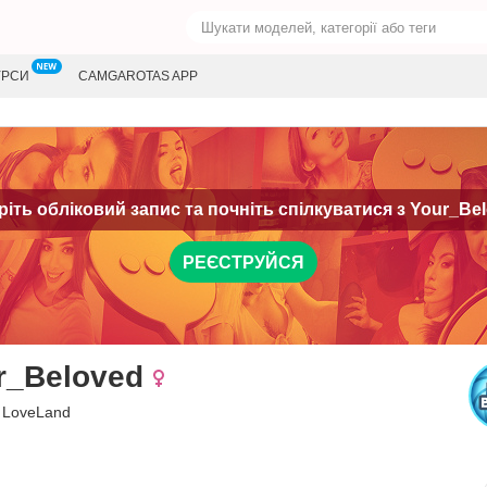
УРСИ
CAMGAROTAS APP
іть обліковий запис та почніть спілкуватися з
Your_Bel
РЕЄСТРУЙСЯ
r_Beloved
, LoveLand