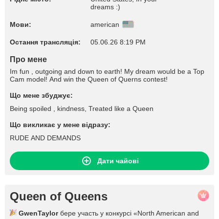
dreams :)
Мови:
american
Остання трансляція:
05.06.26 8:19 PM
Про мене
Im fun , outgoing and down to earth! My dream would be a Top
Cam model! And win the Queen of Querns contest!
Що мене збуджує:
Being spoiled , kindness, Treated like a Queen
Що викликає у мене відразу:
RUDE AND DEMANDS
Дати чайові
Queen of Queens
GwenTaylor
бере участь у конкурсі «North American and