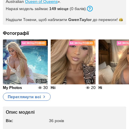
Australian
Queen of Queens
».
Наразі модель займає
149 місце
(0 балів).
Надішли Токени, щоб наблизити
GwenTaylor
до
перемоги!
Фотографії
БЕЗКОШТОВНО
БЕЗКОШТОВНО
БЕЗКО
13
1
30
20
My Photos
Hii
Hi
Переглянути всі
Опис моделі
Вік:
36 років