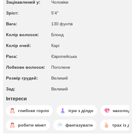
Зацікавлений у:
Чоловіки
Зріст:
5'4"
Вага:
130 фунтів
Колір волосся:
Блонд
Колір очей:
Карі
Раса:
Європейська
Лобкове волосся:
Поголене
Розмір грудей:
Великий
Зад:
Великий
Інтереси
глибоке горло
ігри з ділдо
насолодж
робити мінет
фантазувати
трах із д