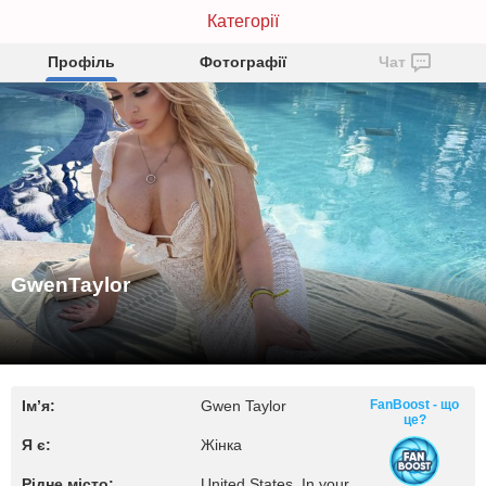
GwenTaylor
Категорії
Профіль
Фотографії
Чат
GwenTaylor
Ім’я:
Gwen Taylor
FanBoost - що
це?
Я є:
Жінка
Рідне місто:
United States, In your