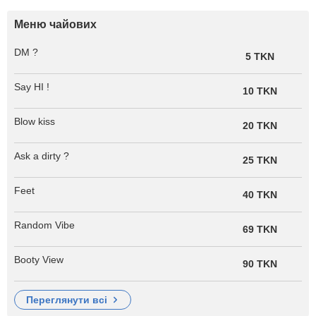
Меню чайових
DM ?
5 TKN
Say HI !
10 TKN
Blow kiss
20 TKN
Ask a dirty ?
25 TKN
Feet
40 TKN
Random Vibe
69 TKN
Booty View
90 TKN
переглянути всі